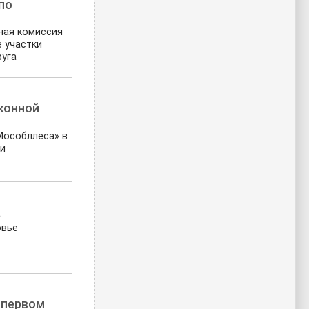
по
ная комиссия
 участки
руга
аконной
Мособллеса» в
 и
а
овье
 первом