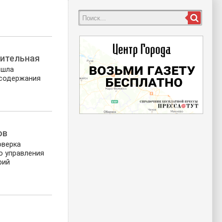
ительная
ошла
 содержания
ов
оверка
о управления
рий