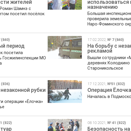
сти жителей
использоваться 
назначению
 Роман Шамнэ с
Большая инспекцион
итом посетил посёлок
проверила земельные
Наро-Фоминского ок
 (840)
17.02.2022,
№ 7 (840)
ый период
На борьбу с нез
рекламой
к посетила
Вышли сотрудники «
ь Госжилинспекции МО
деревнях Колодкино
а
Староникольское
 (836)
17.12.2021,
№51 (832)
 незаконной рубки
Операция Ёлочк
Началась в Подмоск
ги операции «Ёлочка»
ье
1 (822)
08.10.2021,
№ 41 (822)
туар
Безопасность на