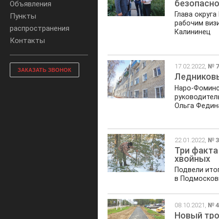
безопасно
Объявления
Глава округа
Пункты
рабочим виз
распространения
Калининец
Контакты
17.02.2022,
№ 7
ЗАКАЗАТЬ ЗВОНОК
Ледников
Наро-Фоминс
руководител
Ольга Федин
22.01.2022,
№ 3
Три факта
хвойных
Подвели ито
в Подмосков
08.10.2021,
№ 4
Новый тро