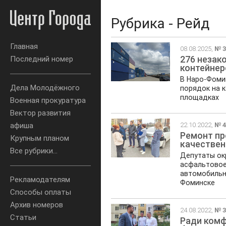
Рубрика - Рейд
Главная
08.08.2025,
№ 3
276 незак
Последний номер
контейнер
В Наро-Фоми
Дела Молодёжного
порядок на 
площадках
Военная прокуратура
Вектор развития
22.10.2022,
№ 4
афиша
Ремонт пр
Крупным планом
качествен
Все рубрики...
Депутаты ок
асфальтовое
автомобильн
Рекламодателям
Фоминске
Способы оплаты
Архив номеров
24.08.2022,
№ 3
Статьи
Ради комф