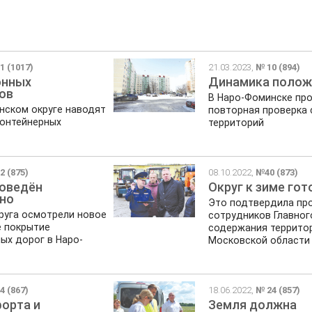
1 (1017)
21.03.2023,
№ 10 (894)
онных
Динамика полож
ов
В Наро-Фоминске пр
нском округе наводят
повторная проверка
контейнерных
территорий
2 (875)
08.10.2022,
№40 (873)
оведён
Округ к зиме гот
но
Это подтвердила пр
руга осмотрели новое
сотрудников Главног
 покрытие
содержания террито
ых дорог в Наро-
Московской области
4 (867)
18.06.2022,
№ 24 (857)
орта и
Земля должна