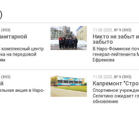
)
 (893)
11.03.2023,
№ 9 (893)
анитарной
Никто не забыт и
забыто
комплексный центр
В Наро-Фоминске по
ка на передовой
генерал-лейтенанта 
ям
Ефремова
 (893)
11.03.2023,
№ 9 (893)
ой
Капремонт "Стро
льная акция в Наро-
Спортивное учрежден
Селятино ожидает г
обновление