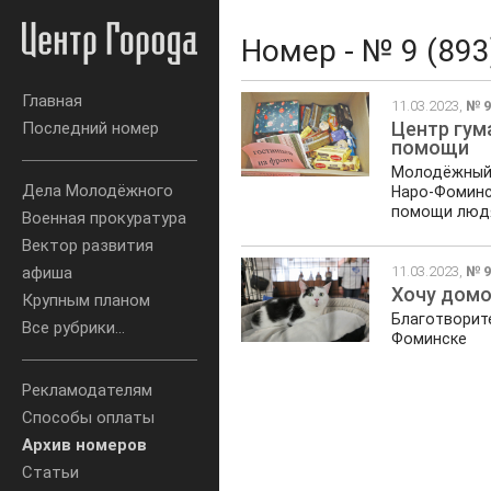
Номер - № 9 (893
Главная
11.03.2023,
№ 9
Центр гум
Последний номер
помощи
Молодёжный 
Дела Молодёжного
Наро-Фоминс
помощи люд
Военная прокуратура
Вектор развития
11.03.2023,
№ 9
афиша
Хочу дом
Крупным планом
Благотворите
Все рубрики...
Фоминске
Рекламодателям
Способы оплаты
Архив номеров
Статьи