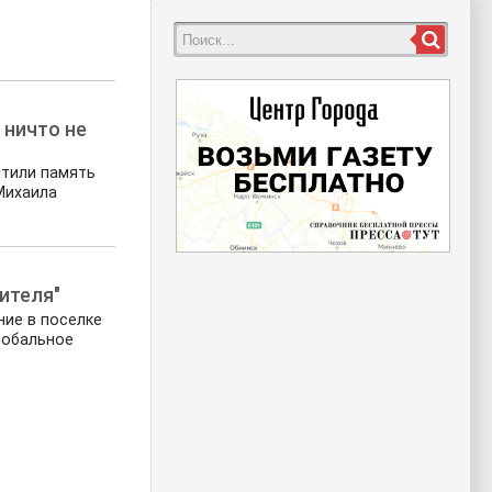
 ничто не
чтили память
Михаила
ителя"
ие в поселке
лобальное