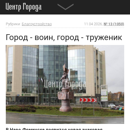
Рубрики:
Благоустройство
11.04.2026,
№ 13 (1050)
Город - воин, город - труженик
В
Наро
Фоминске
появится
новая
знаковая
‑