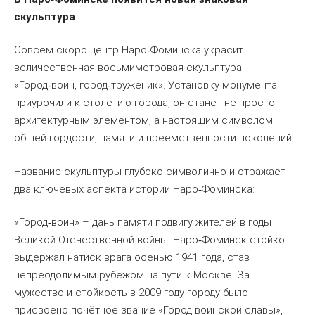
скульптура
Совсем скоро центр Наро
Фоминска украсит
‑
величественная восьмиметровая скульптура
«Город
воин, город
труженик». Установку монумента
‑
‑
приурочили к столетию города, он станет не просто
архитектурным элементом, а настоящим символом
общей гордости, памяти и преемственности поколений.
Название скульптуры глубоко символично и отражает
два ключевых аспекта истории Наро
Фоминска:
‑
«Город
воин» – дань памяти подвигу жителей в годы
‑
Великой Отечественной войны. Наро
Фоминск стойко
‑
выдержал натиск врага осенью 1941 года, став
непреодолимым рубежом на пути к Москве. За
мужество и стойкость в 2009 году городу было
присвоено почётное звание «Город воинской славы»,