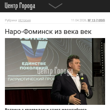
Рубрики:
История
11.04.2026,
№ 13 (1050)
Наро-Фоминск из века век
В
стреча
с
краеведом
и
старт
масштабного