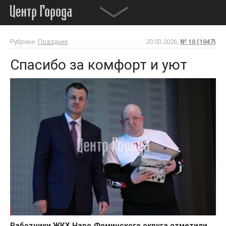
Рубрики:
Праздник
20.03.2026,
№ 10 (1047)
Спасибо за комфорт и уют
Работники ЖКХ Наро
Фоминского
округа
отметили
‑