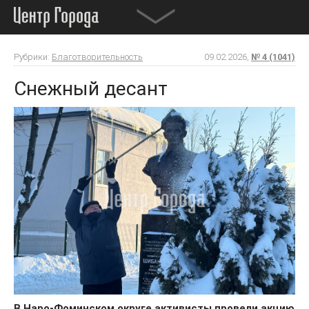
Рубрики:
Благотворительность
09.02.2026,
№ 4 (1041)
Снежный десант
В Наро-Фоминском округе активисты провели акцию