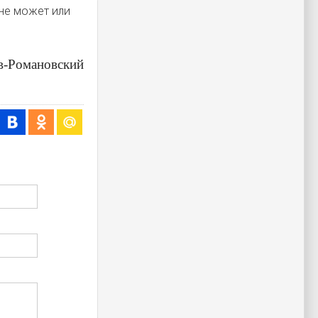
 не может или
в-Романовский