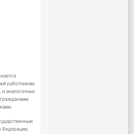
скается
лей работникам
, и аналогичных
, гражданами,
ками.
сударственные
 Федерации,