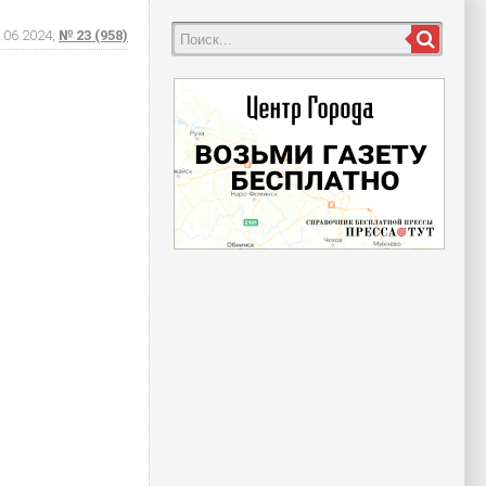
.06.2024,
№ 23 (958)