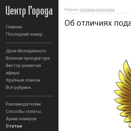
Рубрики:
Колонка прокурора
Об отличиях пода
Главная
Последний номер
Дела Молодёжного
Военная прокуратура
Вектор развития
афиша
Крупным планом
Все рубрики...
Рекламодателям
Способы оплаты
Архив номеров
Статьи