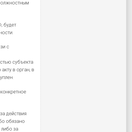
 должностным
, будет
ности.
зи с
и
остью субъекта
кту в орган, в
уплен.
а конкретное
за действия
ибо обязано
 либо за