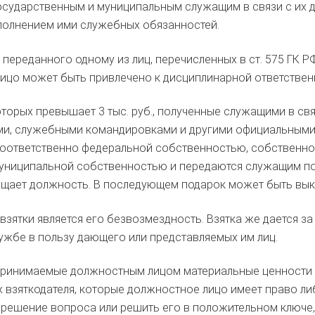
осударственным и муниципальным служащим в связи с их
полнением ими служебных обязанностей.
переданного одному из лиц, перечисленных в ст. 575 ГК РФ
 лицо может быть привлечено к дисциплинарной ответствен
торых превышает 3 тыс. руб., полученные служащими в свя
ми, служебными командировками и другими официальным
соответственно федеральной собственностью, собственн
ниципальной собственностью и передаются служащим по а
ещает должность. В последующем подарок может быть вык
взятки является его безвозмездность. Взятка же дается з
лужбе в пользу дающего или представляемых им лиц.
 принимаемые должностным лицом материальные ценности 
х взяткодателя, которые должностное лицо имеет право л
 решение вопроса или решить его в положительном ключе,