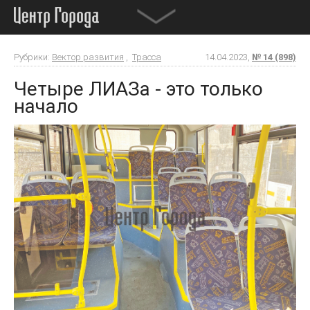
Рубрики:
Вектор развития
,
Трасса
14.04.2023,
№ 14 (898)
Четыре ЛИАЗа - это только
начало