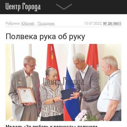
Рубрики:
Юбилей
,
Праздник
15.07.2022,
№ 28 (861)
Полвека рука об руку
Медаль «За любовь и верность» получила