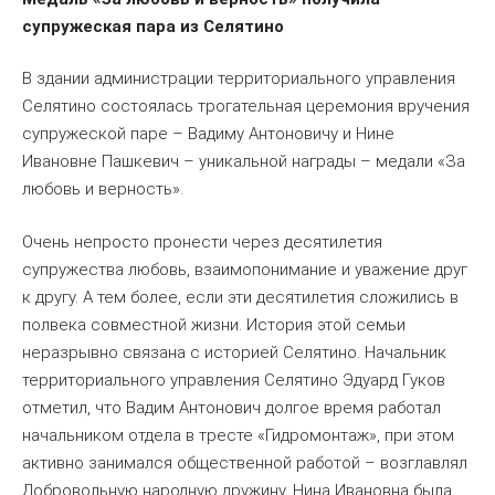
супружеская пара из Селятино
В здании администрации территориального управления
Селятино состоялась трогательная церемония вручения
супружеской паре – Вадиму Антоновичу и Нине
Ивановне Пашкевич – уникальной награды – медали «За
любовь и верность».
Очень непросто пронести через десятилетия
супружества любовь, взаимопонимание и уважение друг
к другу. А тем более, если эти десятилетия сложились в
полвека совместной жизни. История этой семьи
неразрывно связана с историей Селятино. Начальник
территориального управления Селятино Эдуард Гуков
отметил, что Вадим Антонович долгое время работал
начальником отдела в тресте «Гидромонтаж», при этом
активно занимался общественной работой – возглавлял
Добровольную народную дружину. Нина Ивановна была