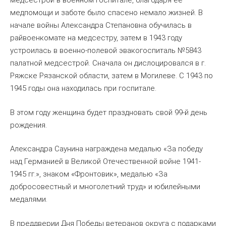
медсестрой в военном госпитале, благодаря ее
медпомощи и заботе было спасено немало жизней. В
начале войны Александра Степановна обучилась в
райвоенкомате на медсестру, затем в 1943 году
устроилась в военно-полевой эвакогоспиталь №5843
палатной медсестрой. Сначала он дислоцировался в г.
Ряжске Рязанской области, затем в Могилеве. С 1943 по
1945 годы она находилась при госпитале.
В этом году женщина будет праздновать свой 99-й день
рождения.
Александра Саунина награждена медалью «За победу
над Германией в Великой Отечественной войне 1941-
1945 гг.», знаком «Фронтовик», медалью «За
добросовестный и многолетний труд» и юбилейными
медалями.
В преддверии Дня Победы ветеранов округа с подарками