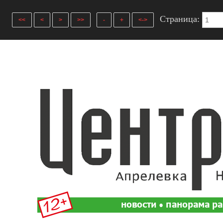
Страница:
<<
<
>
>>
-
+
<->